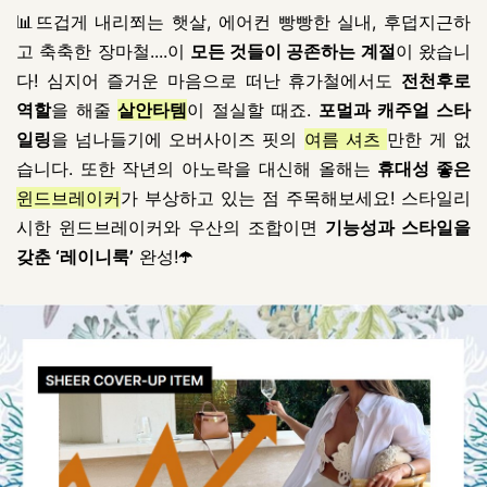
📊뜨겁게 내리쬐는 햇살, 에어컨 빵빵한 실내, 후덥지근하
고 축축한 장마철....이
모든 것들이 공존하는 계절
이 왔습니
다! 심지어 즐거운 마음으로 떠난 휴가철에서도
전천후로
역할
을 해줄
살안타템
이 절실할 때죠.
포멀과 캐주얼 스타
일링
을 넘나들기에
오버사이즈 핏의
여름 셔츠
만한 게 없
습니다. 또한 작년의 아노락을 대신해 올해는
휴대성 좋은
윈드브레이커
가 부상하고 있는 점 주목해보세요! 스타일리
시한 윈드브레이커와 우산의 조합이면
기능성과 스타일을
갖춘 ‘레이니룩’
완성!
☂️