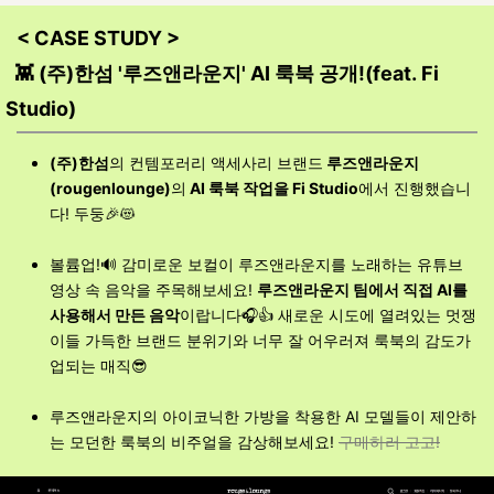
< CASE STUDY >
👾 (주)한섬 '루즈앤라운지' AI 룩북 공개!(feat. Fi
Stu
d
io)
(주)한섬
의 컨템포러리 액세사리 브랜드
루즈앤라운지
(rougenlounge)
의
AI 룩북 작업을 Fi Studio
에서 진행했습니
다! 두둥🎉😻
볼륨업!🔊 감미로운 보컬이 루즈앤라운지를 노래하는 유튜브
영상 속 음악을 주목해보세요!
루즈앤라운지 팀에서 직접 AI를
사용해서 만든 음악
이랍니다🎧👍 새로운 시도에 열려있는 멋쟁
이들 가득한 브랜드 분위기와 너무 잘 어우러져 룩북의 감도가
업되는 매직😎
루즈앤라운지의 아이코닉한 가방을 착용한 AI 모델들이 제안하
는 모던한 룩북의 비주얼을 감상해보세요!
구매하러 고고!