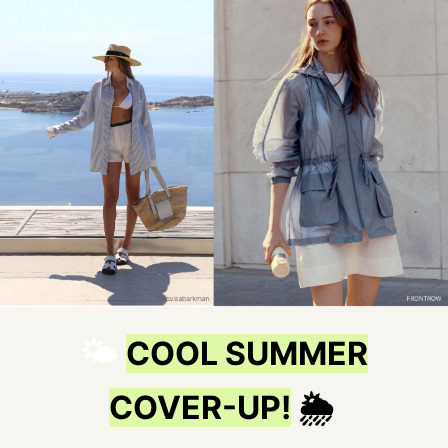
🌤️
COOL SUMMER
COVER-UP!
🌦️