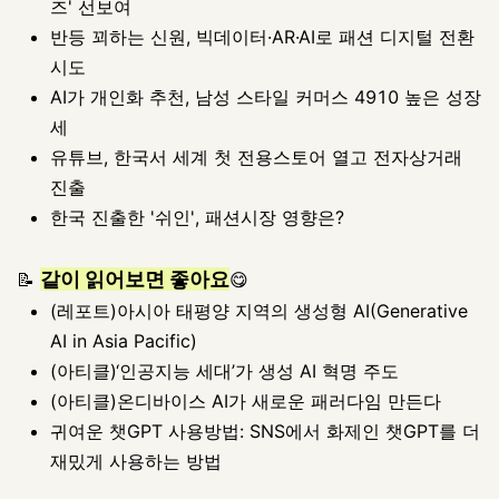
즈' 선보여
반등 꾀하는 신원, 빅데이터·AR·AI로 패션 디지털 전환
시도
AI가 개인화 추천, 남성 스타일 커머스 4910 높은 성장
세
유튜브, 한국서 세계 첫 전용스토어 열고 전자상거래
진출
한국 진출한 '쉬인', 패션시장 영향은?
같이 읽어보면 좋아요
📝
😋
(레포트)아시아 태평양 지역의 생성형 AI(Generative
AI in Asia Pacific
)
(아티클)‘인공지능 세대’가 생성 AI 혁명 주도
(아티클)온디바이스 AI가 새로운 패러다임 만든다
귀여운 챗GPT 사용방법: SNS에서 화제인 챗GPT를 더
재밌게 사용하는 방법