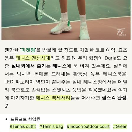
웬만한 ‘
피켓팅
’을 방불케 할 정도로 치열한 코트 예약, 요즈
음은
테니스 전성시대
라고 하죠🎾 우리 힙쟁이 Daria도 요
즘
실내외에서 즐기는 테니스
에 푹 빠져 있는데요, 실외에
서는 넘사벽 몸매를 드러내는 활동성 높은 테니스룩을,
LED 파노라마 벽면이 끝내주는 실내 테니스장에서는 데일
리 룩으로도 손색없는 스웻셔츠 셋업을 착용했네요👀 여기
에 아기자기한
테니스 액세서리
들을 더해주면
릴스각 완성
!
🤳
프롬프트 한입💬
#Tennis outfit
#
Tennis bag
#Indoor/outdoor court
#Green