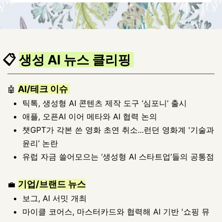
📋
생성 AI 뉴스 클리핑
AI/테크 이슈
🤖
틱톡, 생성형 AI 콘텐츠 제작 도구 ‘심포니’ 출시
애플, 오픈AI 이어 메타와 AI 협력 논의
챗GPT가 각본
쓴
영화 초연 취소...런던 영화계 '기술과
윤리’ 논란
유럽 자금 쓸어모으는 ‘생성형 AI 스타트업’들의 공통점
기업/브랜드 뉴스
💼
보그, AI 서밋 개최
마이클 코어스, 마스터카드와 협력해 AI 기반 '쇼핑 뮤