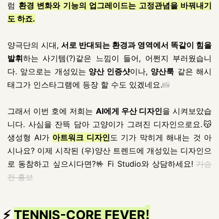
럼
환경 변화와 기능의 업그레이드는 고정관념을 바꿔내기
도 하죠.
양극단의 시대,
서로 반대되는 환경과 영역에서 똑같이 힘을
발휘
하는 사기템(?)같은 느낌이 들어, 어쩐지 부러웠습니
다. 앞으로는 개성있는
양산 인증샷
이나,
양산룩
같은 해시
태그가 인스타그램에 등장 할 수도 있겠네요.
📸
그래서 이번 호에 저희는
AI에게 우산 디자인
을 시켜보았습
니다. 사심을 잔뜩 담아 고양이가 그려진 디자인으로요.😽
생성형 AI가
아트워크 디자인
도 기가 막히게 해내는 것 아
시나요? 이제 시작된 (우)양산 트렌드에 개성있는 디자인으
로 동참하고 싶으시다면?🤟 Fi Studio와 상담하세요!
기승
전 홍보
!
⚡
TENNIS-CORE FEVER